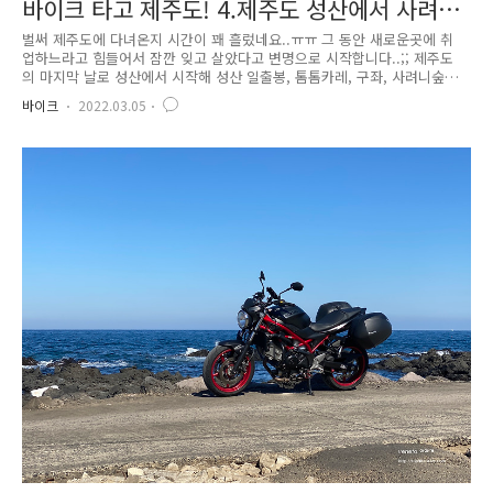
바이크 타고 제주도! 4.제주도 성산에서 사려니
숲길, 516도로
벌써 제주도에 다녀온지 시간이 꽤 흘렀네요..ㅠㅠ 그 동안 새로운곳에 취
업하느라고 힘들어서 잠깐 잊고 살았다고 변명으로 시작합니다..;; 제주도
의 마지막 날로 성산에서 시작해 성산 일출봉, 톰톰카레, 구좌, 사려니숲길
(붉은오름방면), 516도로, 남원 해안도로까지 전날은 서쪽으로 반바퀴를 돌
바이크
2022.03.05
았다면 이 날은 오른쪽을 기준으로 반바퀴 돌았습니다. 관련글 :[바이크] -
바이크타고 제주도! 3.중문에서 1100고지, 애월, 일몰까지 거리는 약
109km, 돌고 도는 시간은 2시간 정도이지만 실제로는 들렀다가 구경하고
해안도로로 빠져서 구경하고 멍때리고 하는 시간 하면 4시간 좀 넘었던것
같습니다. 참 너트가 도망가서 방향지시등이 덜렁거려서 조천쪽도 잠시 들
렀었습니다.;;;; 숙소에서 빈둥거리다가 한 10시 전..