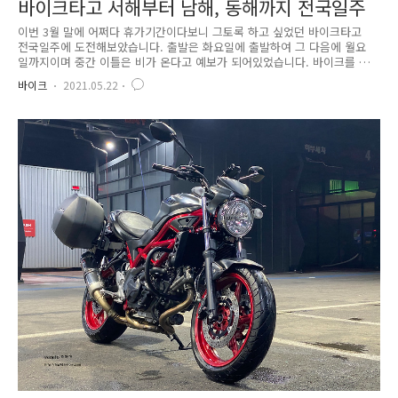
바이크타고 서해부터 남해, 동해까지 전국일주
이번 3월 말에 어쩌다 휴가기간이다보니 그토록 하고 싶었던 바이크타고
전국일주에 도전해보았습니다. 출발은 화요일에 출발하여 그 다음에 월요
일까지이며 중간 이틀은 비가 온다고 예보가 되어있었습니다. 바이크를 가
지고 제주도를 가고 싶었지만 한번 들어갔다 나오는게 시간이 은근 까먹기
바이크
2021.05.22
때문에.. 다음 기회로.. 이번 전국일주에는 사진이 많이 없습니다. 하루에
평균 400km정도를 이동하다 보니 빡세더라구요. 3월의 어느 화요일.. 오
전 8시 30분부터 바이크에 로부 방수가방을 고정시키고 출발할 준비를 했
습니다. 탑박스를 설치하는 대신 로부 방수가방을 사용했는데 결과적으로
대만족이지만 사이드박스에 무수한 흠집을 내버린 범인이기도 합니다..ㅡ
저의 첫날 이동 경로는 집에서부터 군산 새만금방조제-광주광역시 호텔-나
주..