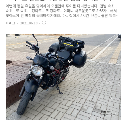
지기!
이번에 평일 휴일을 맞이하여 오랜만에 투어를 다녀왔습니다. 맨날 속초..
속초.. 또 속초... 강화도.. 또 강화도.. 이러니 새로운곳으로 가보자.. 해서
찾아보게 된 평창의 육백마지기에요. 아.. 집에서 3시간 46분.. 물론 왕복
이 아닌 편도로만 이에요.ㅋㅋ 평창이라고 해도 정선쪽과 가깝기 때문에
바이크
2021.06.10
뭐 겁~~나게 멀다고 할 수 있죠.. 하지만 속초도 당일치기 바이크로 다녀올
만한 체력을 길러놓아보니 출발 하기로..ㅎㅎ 경로는 속초로 가는길에 춘천
에서 다른길로 들어가더라구요. 그래서 매번 익숙한 그 가평의 길로 다녀
왔죠. 중간중간 사진은 없습니다. 사진찍을 시간에 1키로라도 더 가야 저녁
먹기 전까지 올 수 있기 때문이죠.ㅠㅠ 그렇게.. 200키로를 넘게 달려 도착
했습니다. 크.. 대관령 삼양목장같은 느낌..