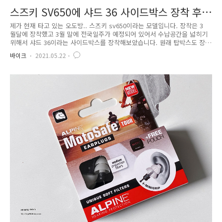
스즈키 SV650에 샤드 36 사이드박스 장착 후
기
제가 현재 타고 있는 오도방.. 스즈키 sv650이라는 모델입니다. 장착은 3
월달에 장착했고 3월 말에 전국일주가 예정되어 있어서 수납공간을 넓히기
위해서 샤드 36이라는 사이드박스를 장착해보았습니다. 원래 탑박스도 장
착할려고 했는데 뭔가 탑박스는 뽀대가 안나요.. 그래서 사이드박스만 장착
바이크
2021.05.22
했습니다. 장착을 하기 위해 리프트에 올라가있는 제 오도방.. 바이크에 사
이드박스를 장착하기 위해선 별도의 사이드 피팅킷을 장착해야 합니다. 이
사이드 피팅킷에 사이드박스를 거치하는 형식으로 사용하며 복잡해보여서
업체를 통해 장착하기로 했네요. 사이드 피팅킷은 두가지로 있는듯 합니
다. 저는 S0SV68IF 라는 사이드 피팅킷을 장착했고 사이드박스는 샤드
SH36을 장착했습니다. 장착하는데 시간이 꽤 오리걸리더라구요. 아..