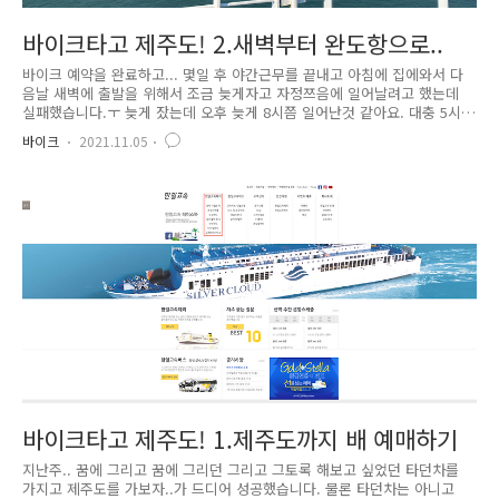
바이크타고 제주도! 2.새벽부터 완도항으로..
바이크 예약을 완료하고... 몇일 후 야간근무를 끝내고 아침에 집에와서 다
음날 새벽에 출발을 위해서 조금 늦게자고 자정쯔음에 일어날려고 했는데
실패했습니다.ㅜ 늦게 잤는데 오후 늦게 8시쯤 일어난것 같아요. 대충 5시
간정도...?? 지금 출발해서 일찍 도착해 어디 짱박혀 쓰러져 있을것인가..
바이크
2021.11.05
아니면 집에서 예정대로 나와서 출발할것인가... 고민을 하다보니 어느덧
밤 10시..;; 관련글:[바이크] - 바이크타고 제주도! 1.제주도까지 배 예매하
기 결국 집에서 예정대로 출발하기로 하고 자기전에 싸놨던 짐을 챙겨 느
긋느긋 커피도 먹고 새벽 2시쯤 나와서 짐을 바이크에 단단히 고정하고 슬
슬 출발했습니다. 티맵으로 내비를 찍어보니 481km가 나오네요..;;; 쉬지
않고 가도 9시간이 넘게 걸리는 완도항;;; 참..
바이크타고 제주도! 1.제주도까지 배 예매하기
지난주.. 꿈에 그리고 꿈에 그리던 그리고 그토록 해보고 싶었던 타던차를
가지고 제주도를 가보자..가 드디어 성공했습니다. 물론 타던차는 아니고