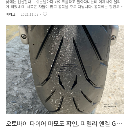
낮에는 선선할때... 쉬는날마다 바이크를타고 돌아다니는데 이제서야 올리
게 되었네요. 서쪽은 차들이 많고 동쪽을 주로 다닙니다. 동쪽에는 강원도
화천쪽이나 춘천쪽이 다녀오기 좋은데 거기에 강원도 동남쪽은 잘 가지않
바이크
2021.11.03
아서 검색을 해보고 선돌이라는곳이 있길래 출발했습니다. 강원도 영월 서
강쪽에 있는 선돌 관광지입니다. 집에서는 차가 안막혀도 편도 3시간정도
걸리는곳입니다. 이날 날씨를 만만하게 보고 갔다가 오들오들 떨었던 기억
이 나네요. 아무래도 산쪽에 있다보니 온도가 다른곳보다는 낮은편입니다.
꼬불꼬불 소나기재를 지나서 정상쪽에 있는데 주차장도 넓고 좋더군요. 날
씨가 막 화창한 날은 아니라 약간 어둡네요.ㅎㅎ 알고보니 소나기재 정상
인 선돌쪽에..
오토바이 타이어 마모도 확인, 피렐리 엔젤 GT