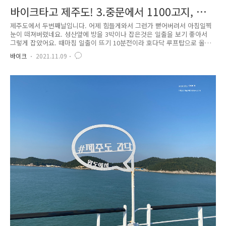
바이크타고 제주도! 3.중문에서 1100고지, 애
월, 일몰까지
제주도에서 두번째날입니다. 어제 힘들게와서 그런가 뻗어버려서 아침일찍
눈이 떠져버렸네요. 성산앞에 방을 3박이나 잡은것은 일출을 보기 좋아서
그렇게 잡았어요. 때마침 일출이 뜨기 10분전이라 호다닥 루프탑으로 올라
갔습니다. 해가 떠오르네요..ㅎㅎ 저 앞에 보이는 해변은 광치기 해변입니
바이크
2021.11.09
다. 바로 왼쪽에 성산일출봉이 있어요. 조금 더 기다리니 구름 사이로 해가
땋!! 나오네요.ㅎㅎ 차가운 신선한 바람에 멍때리며 일출을 보고 있으니 아
침부터 맑은 정신이 든것 같습니다.ㅎㅎ 두번째날 일정입니다. 성산에서 출
발해서 중문에서 점심을 먹고 천백고지 휴게소로 이동하고 스타벅스 애월
DT점에서 한잔 때리고 나머지 해안도로를 따라 쭈욱 따라서 강정포구에서
일몰을 보는 코스입니다. 대략 230키로정도..ㅎㅎ 대충 10시 좀..