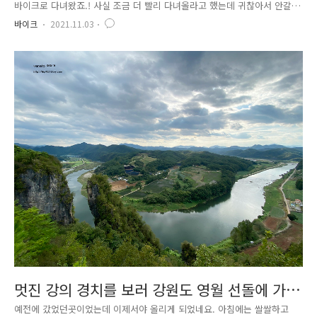
바이크로 다녀왔죠.! 사실 조금 더 빨리 다녀올라고 했는데 귀찮아서 안갈
려고 했다가 효리네민박 보다가 이건 가야해!!!라며 호다닥 예약해버렸어
바이크
2021.11.03
요.ㅋㅋ 지금 인천에서 제주도가는 배편이 생긴다고까지만 알아봤는데 그
쪽 노선은 우선 패스.. 배를 타고 제주도를 갈 수 있는 방법은 목포, 완도,
부산, 여수가 제주항 노선이 있고 전남 고흥의 녹동항에서 성산항으로 가
는 노선이 있습니다. 여기서 배를 타고 제일 빠르게 갈 수 있는 노선은 완
도항에서 제주항 노선입니다. 실버클라우드호를 타면 2시간 40분? 정도 걸
립니다. 목포에서는 오래걸린다고 본것 같아서 그냥 완도에서 제주..
멋진 강의 경치를 보러 강원도 영월 선돌에 가
보았습니다
예전에 갔었던곳이었는데 이제서야 올리게 되었네요. 아침에는 쌀쌀하고