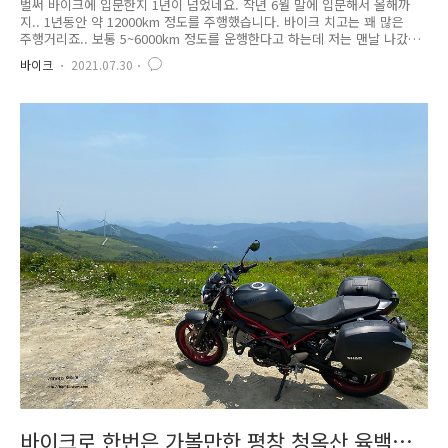
교환 후기
벌써 바이크에 입문한지 1년이 넘었네요. 작년 6월 말에 입문해서 올해까
지.. 1년동안 약 12000km 정도를 주행했습니다. 바이크 치고는 꽤 많은
주행거리죠.. 보통 5~6000km 정도를 운행한다고 하는데 저는 맨날 나갔
다 하면 최소 200km 정도를 주행해서 그런듯 합니다.ㅋㅋ 한때는 속초를
바이크
2021.07.30
옆동네처럼 다니기도... 그러다보니 벌써 타이어를 교환해야하는 상태가 왔
습니다. 자동차의 타이어처럼 바이크 타이어에도 마모한계선이 존재합니
다. 바이크 특성상 타이어가 둥글게 말려있는 타입이다보니 정 중앙 뿐만
아니라 사이드에도 마모한계선을 확인할 수 있습니다. 마모 한계선은 모든
타이어 홈에 존재하지 않기 때문에 타이어 옆면을 보시면 삼각형 모양으로
되어있는곳이 있습니다. 여기를 따라서 타이어 중앙쪽으로 가면 ..
바이크로 한번은 가볼만한 평창 청옥산 육백마