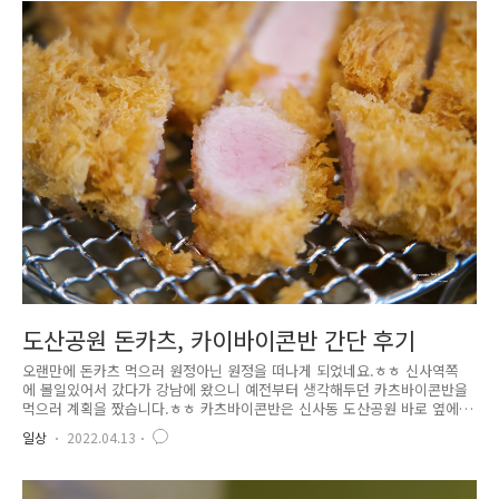
화시장쪽으로 쭈욱 가면 나옵니다. 도로가 달리는 큰 도로에서는 역쪽으로
내려와 뒤를 돌아보면 알림터 A1입구가 보여요. 찾기가 힘들어서 한바퀴
반 돌아서 찾았습니다..;; 전시회를 보려면 네이버에서 미리 예약 및 결제
를 해야합니다. 포르쉐 오너분들께선 동반 3인까지 무료입장이 가능하다고
..
도산공원 돈카츠, 카이바이콘반 간단 후기
오랜만에 돈카츠 먹으러 원정아닌 원정을 떠나게 되었네요.ㅎㅎ 신사역쪽
에 볼일있어서 갔다가 강남에 왔으니 예전부터 생각해두던 카츠바이콘반을
먹으러 계획을 짰습니다.ㅎㅎ 카츠바이콘반은 신사동 도산공원 바로 옆에
위치해있습니다. 신사역에서부터 거리 구경도 할겸 걸어서 왔는데요. 생각
일상
2022.04.13
보다 은근 머네요.ㅋㅋ 아침 일찍 건강검진을 하게 되어서 크레이지 카츠
처럼 미리 줄서거나 해야하는줄알고 부랴부랴 갔는데 10시에 도착하니 아
무도 없네요.;; 좀 더 여유롭게 가도 상관없을듯 합니다. 주변에 커피빈이