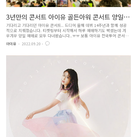
3년만의 콘서트 아이유 골든아워 콘서트 양일
간단 후기
기다리고 기다리던 아이유 콘서트.. 드디어 올해 데뷔 14주년과 함께 성공
적으로 치뤄졌습니다. 티켓팅부터 시작해서 하루 예매하기도 빡셌는데 겨
우겨우 양일 예매로 모두 다녀왔습니다..ㅠㅠ 보통 아이유 전국투어 콘서트
에서는 가을과 겨울 초입에 걸쳐서 진행되었는데 이번 콘서트는 조금 빠른
아이유
2022.09.20
9월 중순에 맞춰졌더라구요.(이때까지는 몰랐죠.. 그렇게 더웠을줄이야..)
콘서트 타이틀 명인 골든아워.. 사전적 의미로 라디오나 텔레비전 방송에
서 시청률이 높은 시간대인 오후 7시부터 밤10시를 의미하는 말이라고 합
니다. 이번 콘서트도 딱 오후 7시에 시작해서 밤 10시 언저리에 맞췄습니
다. 17일 오전 대중교통을 이용하면 약1시간 30분정도 소요.. 차를 가져가
면 40분.. 차를 가져가야겠다고 마음을 먹고 잠실 주경기장에..