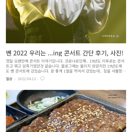
벤 2022 우리는 ...ing 콘서트 간단 후기, 사진!
정말 오랜만에 콘서트 이야기입니다. 코로나로인해.. 19년도 이후로는 콘서
트고 뭐고 암흑기였던것 같습니다. 블로그에는 올리지 않았지만 19년도에
도 벤 콘서트에 갔었습니다. 운 좋게 1열을 먹어서 갔었는데.. 짐을 사물함
에 넣으라고 해서 그냥 눈으로만 보고 왔던 콘서트였었어요..ㅎㅎ 진짜 1열
일상
2022.04.12
은 정말 좋긴 하더라구요.ㅎㅎ 그때 응원봉도 샀었는데 이번에 들고가려고
열심히 찾았는데 못찾았습니다.. 굿즈만 정리한곳 깊숙한곳에 있는것 같아
요..ㅠㅠ 지난 3월 말에 있었던 티켓팅.. 원래 예매 했던건 f열이었는데 예
매대기로 3열을 구했습니다..ㅎㅎㅎ 콘서트는 세종대학교 대양홀에서 했는
데 4월 9일 마침 벚꽃이 아주 이쁘게 피웠던날이기도 했었어요. 주차하기
가 빡세다고 해서 4시정도에 도착한다음 대양홀 뒷쪽에 주차했습..