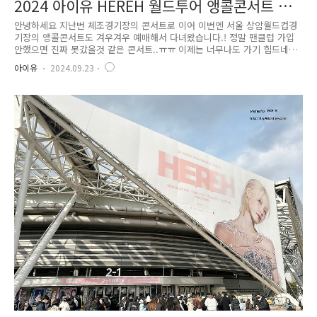
2024 아이유 HEREH 월드투어 앵콜콘서트 간
단 후기
안녕하세요 지난번 체조경기장의 콘서트로 이어 이번엔 서울 상암월드컵경
기장의 앵콜콘서트도 겨우겨우 예매해서 다녀왔습니다.! 정말 팬클럽 가입
안했으면 진짜 못갔을것 같은 콘서트..ㅠㅠ 이제는 너무나도 가기 힘드네
요..ㅠㅠ맑은 하늘의 콘서트 당일! 저는 9월 22일 일콘을 다녀왔습니다.! 주
아이유
2024.09.23
차는 평화의 공원 주차장으로 갔는데 이 날 홈플러스가 휴무라 주차장이
더 복잡할것 같다는 이야기가 있어서 조금 서둘러서 11시 30분쯔음 도착했
습니다.평화의 공원 주차장은 서울 월드컵 경기장과 바로 연결되어 올라갈
수 있는 길이 있어서 편해보였습니다..ㅎㅎ 다만 매표소가 완전 정 반대라
조금 걸어다녀야 하는 불편함이...ㅠㅠ매표소가 오후 1시부터 시작하다보
니 오후 2시쯤 슬슬 올라가보았습니다. 오오... 아주 멋있는 포스..