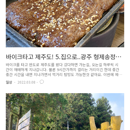
바이크타고 제주도! 5.집으로..광주 형제송정떡
갈비 혼밥!
바이크를 타고 완도로 제주도를 왔다 갔다하면 가는길, 오는길 하루씩 시
간이 애매하게 지나갑니다. 물론 9시간가까지 걸리는 거리이긴 한데 중간
중간 시간을 내면 지나가면서 먹거리 탐방도 가능한것 같아요. 이번에 제
주도에서 집으로 가는길.. 완도에서 광주 송정에 떡갈비를 먹고 가기로 했
일상
2022.03.08
습니다. 마침 시간도 딱 점심시간때이고요.ㅎㅎ 관련글 :[바이크] - 바이크
타고 제주도! 4.제주도 성산에서 사려니 숲길, 516도로 형제송정떡갈비는
송정 떡갈비거리에 있어요. 여기는 아이유 콘서트가 광주에서 하면 한번씩
들리는 떡갈비 거리입니다. 이번에는 한번도 안가본 형제송정떡갈비라는곳
으로 가보았습니다.ㅎㅎ 메뉴 입니다. 맨날 일반 떡갈비만 먹어보아서 이번
에는 떡갈비로 플렉스 해보기로... 그래서 한우떡갈비로 주문했습니다...