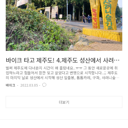
바이크 타고 제주도! 4.제주도 성산에서 사려니
숲길, 516도로
벌써 제주도에 다녀온지 시간이 꽤 흘렀네요..ㅠㅠ 그 동안 새로운곳에 취
업하느라고 힘들어서 잠깐 잊고 살았다고 변명으로 시작합니다..;; 제주도
의 마지막 날로 성산에서 시작해 성산 일출봉, 톰톰카레, 구좌, 사려니숲길
(붉은오름방면), 516도로, 남원 해안도로까지 전날은 서쪽으로 반바퀴를 돌
바이크
2022.03.05
았다면 이 날은 오른쪽을 기준으로 반바퀴 돌았습니다. 관련글 :[바이크] -
바이크타고 제주도! 3.중문에서 1100고지, 애월, 일몰까지 거리는 약
109km, 돌고 도는 시간은 2시간 정도이지만 실제로는 들렀다가 구경하고
해안도로로 빠져서 구경하고 멍때리고 하는 시간 하면 4시간 좀 넘었던것
더보기
같습니다. 참 너트가 도망가서 방향지시등이 덜렁거려서 조천쪽도 잠시 들
렀었습니다.;;;; 숙소에서 빈둥거리다가 한 10시 전..