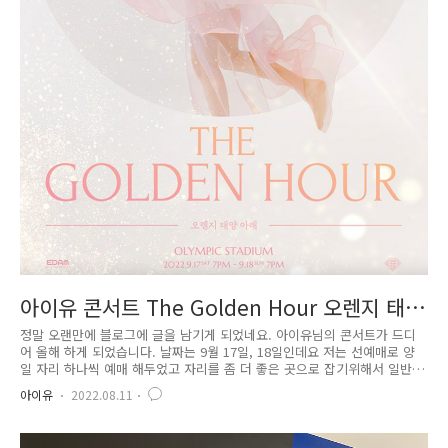
아이유 콘서트 The Golden Hour 오렌지 태
양 아래 취소표??
정말 오랜만에 블로그에 글을 남기게 되었네요. 아이유님의 콘서트가 드디
어 올해 하게 되었습니다. 날짜는 9월 17일, 18일인데요 저는 선예매로 양
일 자리 하나씩 예매 해두었고 자리를 좀 더 좋은 곳으로 잡기위해서 일반
예매에 도전했는데... 예매버튼이 바뀌는 난감한 경험을 해버렸네요...ㅠㅠ
아이유
2022.08.11
이번 콘서트는 잠실 주경기장 올림픽 경기장에서 진행됩니다. 좌석이 체조
경기장때보다 많이 늘었는데 올해 팬클럽 가입인원이 엄청 늘어난것 같아
서 불안불안 했는데 정말 인원이 두배정도는 늘었던것 같네요.;; 오늘 일반