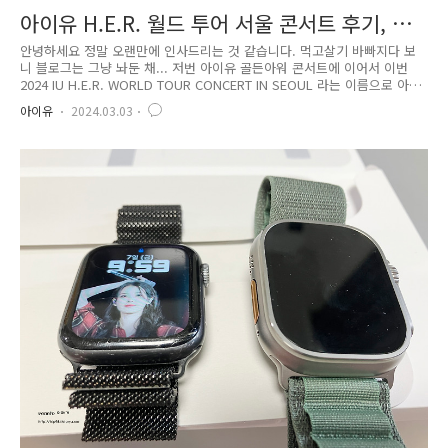
아이유 H.E.R. 월드 투어 서울 콘서트 후기, 올
림픽공원 주차 팁
안녕하세요 정말 오랜만에 인사드리는 것 같습니다. 먹고살기 바빠지다 보
니 블로그는 그냥 놔둔 채... 저번 아이유 골든아워 콘서트에 이어서 이번
2024 IU H.E.R. WORLD TOUR CONCERT IN SEOUL 라는 이름으로 아
이유님의 월드투어 콘서트의 첫 시작을 함께하게 되어 후기를 남겨볼까 합
아이유
2024.03.03
니다. 올림픽 공원의 체조경기장은 정말 오랜만인것 같아요. 마지막으로 왔
던 게 언제였지.. 작년 팬콘서트는 못 가서 ㅠㅠ 체조경기장에 올때는 항상
주차를 올림픽공원 북2문쪽으로 들어가서 체조경기장을 오른쪽에 두고 왼
쪽으로 들어가는 길에 주차했었습니다. 항상 오후 3시쯤 선결제를 하고 들
어갔는데 이제는 후불제로 바뀐 것 같더라구요. 올림픽공원 홈페이지에 가
면 위와 같이 써있더라구요. 저는 경차라 50퍼센..